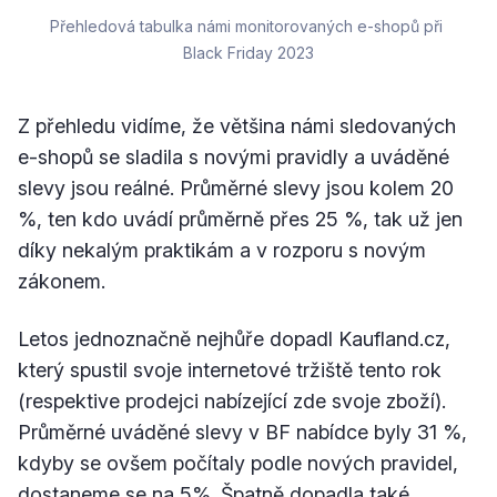
Přehledová tabulka námi monitorovaných e-shopů při 
Black Friday 2023
Z přehledu vidíme, že většina námi sledovaných
e-shopů se sladila s novými pravidly a uváděné
slevy jsou reálné. Průměrné slevy jsou kolem 20
%, ten kdo uvádí průměrně přes 25 %, tak už jen
díky nekalým praktikám a v rozporu s novým
zákonem.
Letos jednoznačně nejhůře dopadl Kaufland.cz,
který spustil svoje internetové tržiště tento rok
(respektive prodejci nabízející zde svoje zboží).
Průměrné uváděné slevy v BF nabídce byly 31 %,
kdyby se ovšem počítaly podle nových pravidel,
dostaneme se na 5%. Špatně dopadla také