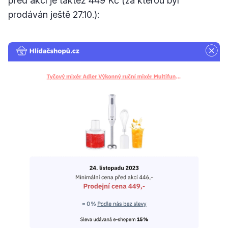
před akcí je taktéž 449 Kč (za kterou byl
prodáván ještě 27.10.):