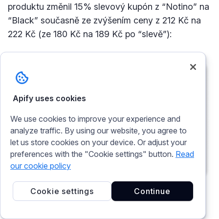
produktu změnil 15% slevový kupón z “Notino” na
“Black” současně ze zvýšením ceny z 212 Kč na
222 Kč (ze 180 Kč na 189 Kč po “slevě”):
Apify uses cookies
We use cookies to improve your experience and
analyze traffic. By using our website, you agree to
let us store cookies on your device. Or adjust your
preferences with the "Cookie settings" button.
Read
our cookie policy
Cookie settings
Continue
Změna kupónu přinesla i zvýšenou cenu — Notino.cz při 
Black Friday 2023