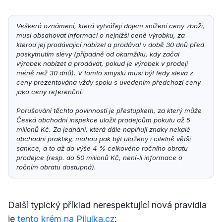
Veškerá oznámení, která vytvářejí dojem snížení ceny zboží, 
musí obsahovat informaci o nejnižší ceně výrobku, za 
kterou jej prodávající nabízel a prodával v době 30 dnů před 
poskytnutím slevy (případně od okamžiku, kdy začal 
výrobek nabízet a prodávat, pokud je výrobek v prodeji 
méně než 30 dnů). V tomto smyslu musí být tedy sleva z 
ceny prezentována vždy spolu s uvedením předchozí ceny 
jako ceny referenční.
Porušování těchto povinností je přestupkem, za který může 
Česká obchodní inspekce uložit prodejcům pokutu až 5 
milionů Kč. Za jednání, která dále naplňují znaky nekalé 
obchodní praktiky, mohou pak být uloženy i citelně větší 
sankce, a to až do výše 4 % celkového ročního obratu 
prodejce (resp. do 50 milionů Kč, není-li informace o 
ročním obratu dostupná).
Další typický příklad nerespektující nová pravidla
je
tento krém na Pilulka.cz
: